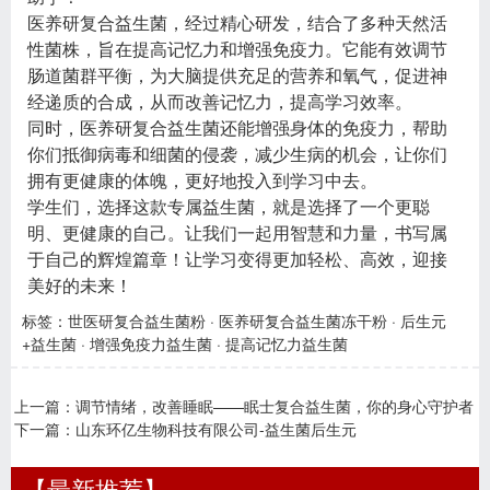
医养研复合益生菌，经过精心研发，结合了多种天然活
性菌株，旨在提高记忆力和增强免疫力。它能有效调节
肠道菌群平衡，为大脑提供充足的营养和氧气，促进神
经递质的合成，从而改善记忆力，提高学习效率。
同时，医养研复合益生菌还能增强身体的免疫力，帮助
你们抵御病毒和细菌的侵袭，减少生病的机会，让你们
拥有更健康的体魄，更好地投入到学习中去。
学生们，选择这款专属益生菌，就是选择了一个更聪
明、更健康的自己。让我们一起用智慧和力量，书写属
于自己的辉煌篇章！让学习变得更加轻松、高效，迎接
美好的未来！
标签：
世医研复合益生菌粉
·
医养研复合益生菌冻干粉
·
后生元
+益生菌
·
增强免疫力益生菌
·
提高记忆力益生菌
上一篇：
调节情绪，改善睡眠——眠士复合益生菌，你的身心守护者
下一篇：
山东环亿生物科技有限公司-益生菌后生元
【最新推荐】