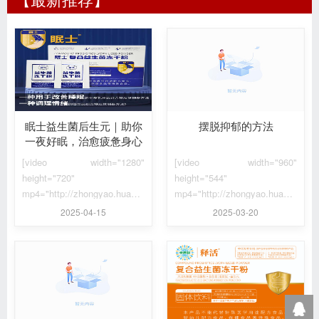
眠士益生菌后生元｜助你
摆脱抑郁的方法
一夜好眠，治愈疲惫身心
[video width="1280"
[video width="960"
height="720"
height="544"
mp4="http://zhongyao.huaup.com/wp-
mp4="http://zhongyao.huaup.com/
content/uploads/2025/04/929c0b79c7ddf04c...
content/uploads/2025/03/d72f6be0
2025-04-15
2025-03-20