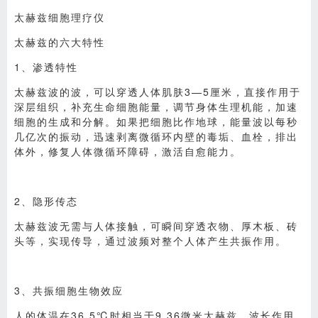
太赫兹细胞理疗仪
太赫兹的六大特性
1、渗透特性
太赫兹波的波，可以穿透人体肌肤3—5厘米，直接作用于
深层组织，补充生命细胞能量，调节身体生理机能，加速
细胞的生成和分解。如果把细胞比作地球，能量波以每秒
几亿次的振动，迅速剥离微循环内壁的毒垢、血栓，排出
体外，修复人体微循环障碍，激活自愈能力。
2、隐形传态
太赫兹波无需与人体接触，可瞬间穿透衣物、厚木板、砖
头等，实现传导，通过波频对整个人体产生共振作用。
3、共振细胞生物效应
人的体温在36.5℃时相当于9.36微米太赫兹。波长作用