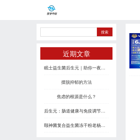
近期文章
眠士益生菌后生元｜助你一夜好眠，治愈疲惫身心
摆脱抑郁的方法
焦虑的根源是什么？
后生元：肠道健康与免疫调节的新密码
颐神菌复合益生菌冻干粉老杨说睡眠