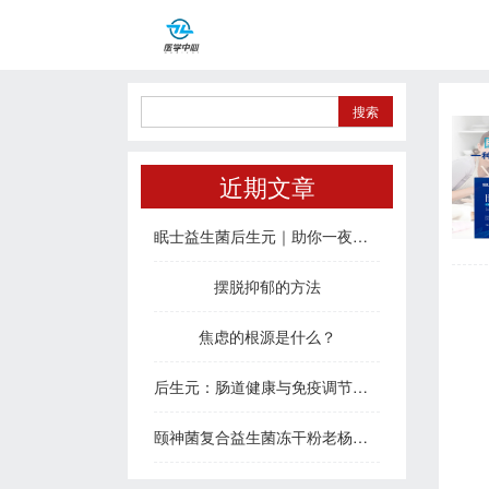
近期文章
眠士益生菌后生元｜助你一夜好眠，治愈疲惫身心
摆脱抑郁的方法
焦虑的根源是什么？
后生元：肠道健康与免疫调节的新密码
颐神菌复合益生菌冻干粉老杨说睡眠