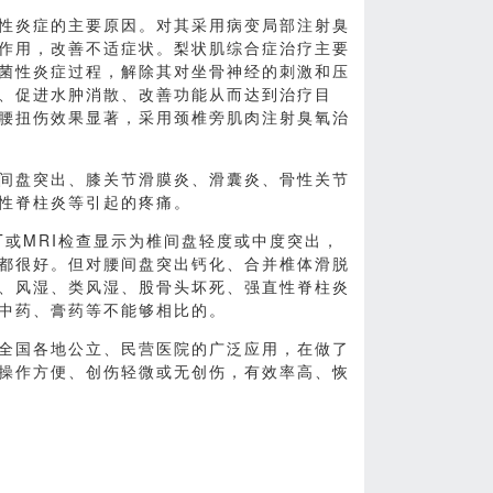
性炎症的主要原因。对其采用病变局部注射臭
作用，改善不适症状。梨状肌综合症治疗主要
菌性炎症过程，解除其对坐骨神经的刺激和压
、促进水肿消散、改善功能从而达到治疗目
腰扭伤效果显著，采用颈椎旁肌肉注射臭氧治
间盘突出、膝关节滑膜炎、滑囊炎、骨性关节
性脊柱炎等引起的疼痛。
或MRI检查显示为椎间盘轻度或中度突出，
都很好。但对腰间盘突出钙化、合并椎体滑脱
、风湿、类风湿、股骨头坏死、强直性脊柱炎
中药、膏药等不能够相比的。
全国各地公立、民营医院的广泛应用，在做了
操作方便、创伤轻微或无创伤，有效率高、恢