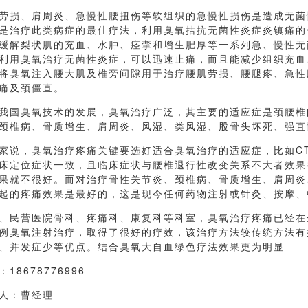
劳损、肩周炎、急慢性腰扭伤等软组织的急慢性损伤是造成无菌
是治疗此类病症的最佳疗法，利用臭氧拮抗无菌性炎症炎镇痛的
缓解梨状肌的充血、水肿、痉挛和增生肥厚等一系列急、慢性无
利用臭氧治疗无菌性炎症，可以迅速止痛，而且能减少组织充血
将臭氧注入腰大肌及椎旁间隙用于治疗腰肌劳损、腰腿疼、急性
痛及颈僵直。
我国臭氧技术的发展，臭氧治疗广泛，其主要的适应症是颈腰椎
颈椎病、骨质增生、肩周炎、风湿、类风湿、股骨头坏死、强直
家说，臭氧治疗疼痛关键要选好适合臭氧治疗的适应症，比如CT
床定位症状一致，且临床症状与腰椎退行性改变关系不大者效果
果就不很好。而对治疗骨性关节炎、颈椎病、骨质增生、肩周炎
起的疼痛效果是最好的，这是现今任何药物注射或针灸、按摩、
、民营医院骨科、疼痛科、康复科等科室，臭氧治疗疼痛已经在
例臭氧注射治疗，取得了很好的疗效，该治疗方法较传统方法有
、并发症少等优点。结合臭氧大自血绿色疗法效果更为明显
18678776996
人：曹经理