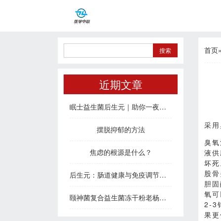
首页
近期文章
眠士益生菌后生元｜助你一夜好眠，治愈疲惫身心
采用
摆脱抑郁的方法
臭氧
焦虑的根源是什么？
液供
坏死
股骨
后生元：肠道健康与免疫调节的新密码
胆固
氧可
颐神菌复合益生菌冻干粉老杨说睡眠
2-
果更