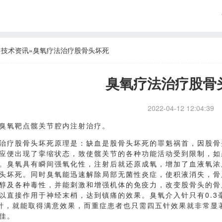
»
技术资讯
»
臭氧疗法治疗股骨头坏死
臭氧疗法治疗股骨
2022-04-12 12:04:39
臭氧靶点髋关节腔内注射治疗。
治疗股骨头坏死原理是：缺血是股骨头坏死的罪魁祸首，因股骨
应便出现了挛缩状态，致使髋关节的各种功能活动受到限制，如
。臭氧具有瞬间强氧化性，注射后就还原成氧，增加了血液氧浓
头坏死。同时臭氧能迅速解除局部无菌性炎症，使积液消失，骨
醇及各种毒性，并能刺激和增强机体的免疫力，改变股骨头的骨
以直接作用于神经末梢，达到镇痛的效果。臭氧介入针只有0.
3针，就能取得满意效果，而重症患者也只需四五针效果就非常显
佳。