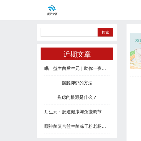
近期文章
眠士益生菌后生元｜助你一夜好眠，治愈疲惫身心
摆脱抑郁的方法
焦虑的根源是什么？
后生元：肠道健康与免疫调节的新密码
颐神菌复合益生菌冻干粉老杨说睡眠