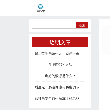
近期文章
眠士益生菌后生元｜助你一夜好眠，治愈疲惫身心
摆脱抑郁的方法
焦虑的根源是什么？
后生元：肠道健康与免疫调节的新密码
颐神菌复合益生菌冻干粉老杨说睡眠