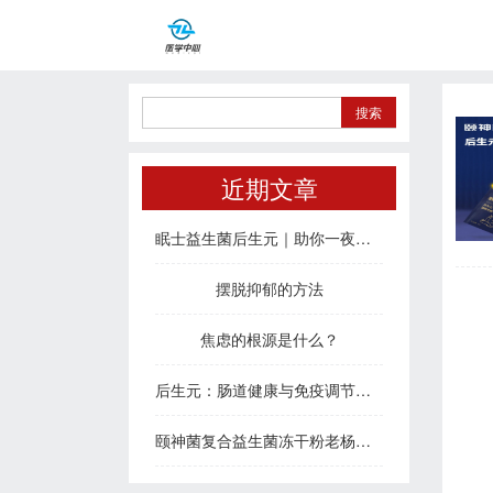
近期文章
眠士益生菌后生元｜助你一夜好眠，治愈疲惫身心
摆脱抑郁的方法
焦虑的根源是什么？
后生元：肠道健康与免疫调节的新密码
颐神菌复合益生菌冻干粉老杨说睡眠