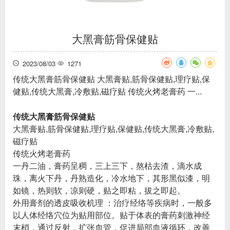
大黑膏筋骨保健贴
2023/08/03
1271
传统大黑膏筋骨保健贴 大黑膏贴,筋骨保健贴,理疗贴,保
健贴,传统大黑膏,冷敷贴,磁疗贴 传统火烤老膏药 一...
传统大黑膏筋骨保健贴
大黑膏贴,筋骨保健贴,理疗贴,保健贴,传统大黑膏,冷敷贴,
磁疗贴
传统火烤老膏药
一丹二油，膏药呈稠，三上三下，熬枯去渣，滴水成
珠，离火下丹，丹熟造化，冷水地下，其形黑似漆，明
如镜，热则软，凉则硬，贴之即粘，拔之即起。
外用膏剂的透皮吸收机理 ：治疗经络等疾病时，一般多
以人体经络穴位为贴用部位。贴于体表的膏药刺激神经
末梢，通过反射，扩张血管，促进局部血液循环，改善