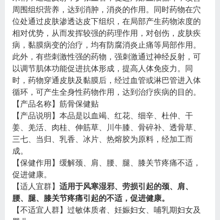
周围组织营养，达到消肿，消炎的作用。同时药物在穴
位处通过皮肤渗透达皮下组织，在局部产生药物浓度的
相对优势，从而发挥较强的药理作用，对创伤，皮肤疾
病，黏膜病变的治疗，均有防腐消炎止痛等局部作用。
此外，有些刺激性强的药物，强刺激通过神经反射，可
以调节肌体功能促进抗体形成，提高人体免疫力。同
时，药物穿通皮肤及黏膜后，经过血管或淋巴管进入体
循环，可产生全身性药物作用，达到治疗疾病的目的。
【产品名称】筋骨保健贴
【产品说明】本品是以血竭、红花、细辛、杜仲、干
姜、羌活、肉桂、伸筋草、川牛膝、骨碎补、透骨草、
三七、当归、乳香、冰片、热熔胶为原料，经加工而
成。
【保健作用】缓解颈、肩、腰、腿、膝关节疼痛不适，
促进健康。
【适人宜群】
适用于风寒湿邪、劳损引起的颈、肩、
腰、腿、膝关节疼痛引起的不适，促进健康。
【不适宜人群】过敏体质者、妊娠妇女、哺乳期妇女及