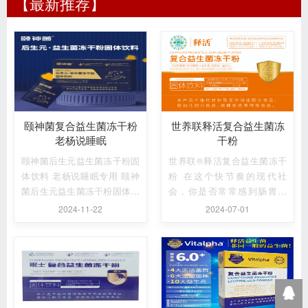
【最新推荐】
颐神菌复合益生菌冻干粉
世养联释活复合益生菌冻
老杨说睡眠
干粉
颐神菌后生元益生菌冻干粉固
世养联®释活复合益生菌冻干
体饮料 老杨说睡眠专用 颐神
粉 在这个快节奏的现代社
菌后生元益生菌冻干粉固体饮
会，你是否常常感到肠胃不
料 ...
适，便秘问题困扰着你？你是
2024-11-22
2024-07-01
否觉得记...