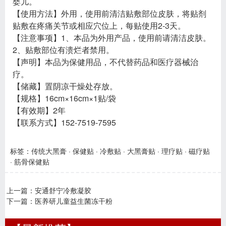
婴儿。
【使用方法】外用，使用前清洁贴敷部位皮肤，将贴剂
贴敷在疼痛关节或相应穴位上，每贴使用2-3天。
【注意事项】1、本品为外用产品，使用前请清洁皮肤。
2、贴敷部位有溃烂者禁用。
【声明】本品为保健用品，不代替药品和医疗器械治
疗。
【储藏】置阴凉干燥处存放。
【规格】16cm×16cm×1贴/袋
【有效期】2年
【联系方式】152-7519-7595
标签：
传统大黑膏
·
保健贴
·
冷敷贴
·
大黑膏贴
·
理疗贴
·
磁疗贴
·
筋骨保健贴
上一篇：
安通舒宁冷敷凝胶
下一篇：
医养研儿童益生菌冻干粉