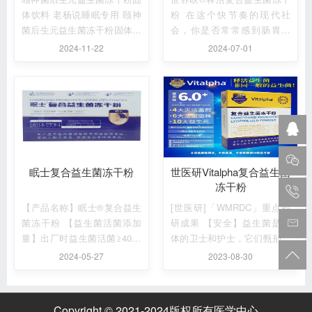
体饮料 老杨说睡眠专用 颐神
粉 在这个快节奏的现代社
菌后生元益生菌冻干粉固体饮
会，你是否常常感到肠胃不
料 ...
适，便秘问题困扰着你？你是
2024-11-22
2024-07-01
否觉得记...
眠士复合益生菌冻干粉
世医研Vitalpha复合益生菌
冻干粉
【产品名称】眠士®复合益生
[世医研]「WMRDC」重点科
菌冻干粉 【益生菌活菌添加
研成果 【安全】益生菌是人
量】出厂时益生菌活菌≥4000
体的卫士和护士，它们甄别有
亿cfu/盒 【灭活乳酸菌细胞...
益和有害元素，吸纳转化有益
2024-05-27
2023-08-30
元素...
Copyright © 2021-2024版权所有
医学中心