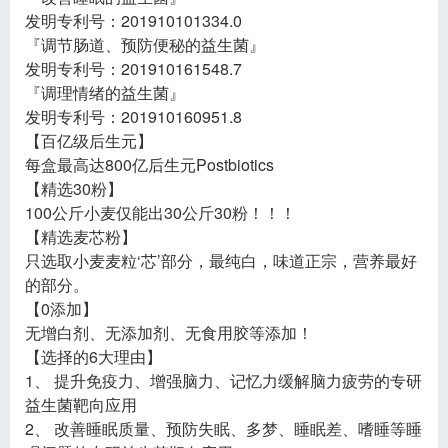
发明专利号：201910101334.0
『调节肠道、预防便秘的益生菌』
发明专利号：201910161548.7
『调理情绪的益生菌』
发明专利号：201910160951.8
【百亿级后生元】
每盒最高达800亿后生元Postbiotics
【精选30粉】
100公斤小麦仅能出30公斤30粉！！！
【精选麦芯粉】
只选取小麦麦粒‘芯’部分，最纯白，味道正宗，营养最好
的部分。
【0添加】
无增白剂、无添加剂、无食用胶等添加！
【选择的6大理由】
1、 提升免疫力、增强脑力、记忆力缓解脑力疲劳的专研
益生菌靶向应用
2、 改善睡眠质量、预防失眠、多梦、睡眠差、嗜睡等睡