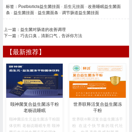
标签：
Postbioticts益生菌挂面
·
后生元挂面
·
改善睡眠益生菌面
条
·
益生菌挂面
·
益生菌面条
·
调节肠道益生菌挂面
上一篇：
益生菌对肠道的改善调理
下一篇：
巧去口臭，清新口气，告诉你方法
【最新推荐】
颐神菌复合益生菌冻干粉
世养联释活复合益生菌冻
老杨说睡眠
干粉
颐神菌后生元益生菌冻干粉固
世养联®释活复合益生菌冻干
体饮料 老杨说睡眠专用 颐神
粉 在这个快节奏的现代社
菌后生元益生菌冻干粉固体饮
会，你是否常常感到肠胃不