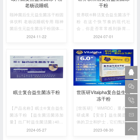
老杨说睡眠
干粉
颐神菌后生元益生菌冻干粉固
世养联®释活复合益生菌冻干
体饮料 老杨说睡眠专用 颐神
粉 在这个快节奏的现代社
菌后生元益生菌冻干粉固体饮
会，你是否常常感到肠胃不
料 ...
适，便秘问题困扰着你？你是
2024-11-22
2024-07-01
否觉得记...
眠士复合益生菌冻干粉
世医研Vitalpha复合益生菌
冻干粉
【产品名称】眠士®复合益生
[世医研]「WMRDC」重点科
菌冻干粉 【益生菌活菌添加
研成果 【安全】益生菌是人
量】出厂时益生菌活菌≥4000
体的卫士和护士，它们甄别有
亿cfu/盒 【灭活乳酸菌细胞...
益和有害元素，吸纳转化有益
2024-05-27
2023-08-30
元素...